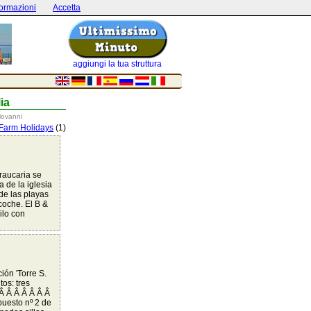
formazioni
Accetta
aggiungi la tua struttura
ia
iovanni
Farm Holidays
(1)
Araucaria se
 de la iglesia
de las playas
 coche. El B &
ilo con
ión 'Torre S.
os: tres
 Â Â Â Â Â Â Â
puesto nº 2 de