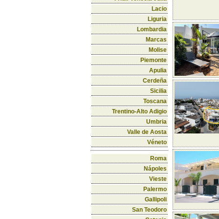
Lacio
Liguria
Lombardia
Marcas
Molise
Piemonte
Apulia
Cerdeña
Sicilia
Toscana
Trentino-Alto Adigio
Umbria
Valle de Aosta
Véneto
Roma
Nápoles
Vieste
Palermo
Gallipoli
San Teodoro