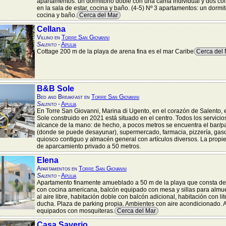
apartamentos: un dormitorio doble con una cama individual y dos có
en la sala de estar, cocina y baño. (4-5) Nº 3 apartamentos: un dormit
cocina y baño.
Cerca del Mar
Cellana
Villino en
Torre San Giovanni
Salento
-
Apulia
Cottage 200 m de la playa de arena fina es el mar Caribe
Cerca del
B&B Sole
Bed and Breakfast en
Torre San Giovanni
Salento
-
Apulia
En Torre San Giovanni, Marina di Ugento, en el corazón de Salento,
Sole construido en 2021 está situado en el centro. Todos los servicio
alcance de la mano: de hecho, a pocos metros se encuentra el bar/pa
(donde se puede desayunar), supermercado, farmacia, pizzería, gas
quiosco contiguo y almacén general con artículos diversos. La prop
de aparcamiento privado a 50 metros.
Elena
Apartamentos en
Torre San Giovanni
Salento
-
Apulia
Apartamento finamente amueblado a 50 m de la playa que consta de 
con cocina americana, balcón equipado con mesa y sillas para almu
al aire libre, habitación doble con balcón adicional, habitación con li
ducha. Plaza de parking propia. Ambientes con aire acondicionado. 
equipados con mosquiteras.
Cerca del Mar
Casa Saverio