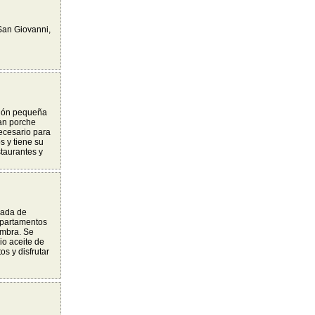
San Giovanni,
ción pequeña
an porche
ecesario para
s y tiene su
taurantes y
eada de
apartamentos
ombra. Se
o aceite de
s y disfrutar