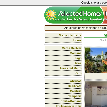
Questo sito usa cook
Alquileres de Vacaciones en Ital
Mapa de Italia
M
Home
Alquil
Cerca Del Mar
Montaña
Lago
Islas
Áreas del Metro
Otro
Abruzos
Basilicata
Calabria
Campania
Emilia-Romaña
Friuli-Venecia Julia