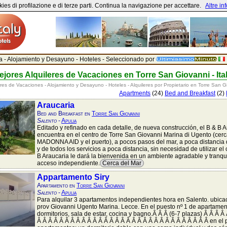
ies di profilazione e di terze parti. Continua la navigazione per accettare.
Altre in
ia - Alojamiento y Desayuno - Hoteles - Seleccionado por
ejores Alquileres de Vacaciones en Torre San Giovanni - Ital
eres de Vacaciones - Alojamiento y Desayuno - Hoteles - Alquileres por Propietario en Torre San G
Apartments
(24)
Bed and Breakfast
(2)
Araucaria
Bed and Breakfast en
Torre San Giovanni
Salento
-
Apulia
Editado y refinado en cada detalle, de nueva construcción, el B & B 
encuentra en el centro de Torre San Giovanni Marina di Ugento (cerca
MADONNA AID y el puerto), a pocos pasos del mar, a poca distancia 
y de todos los servicios a poca distancia, sin necesidad de utilizar el
B Araucaria le dará la bienvenida en un ambiente agradable y tranqu
acceso independiente.
Cerca del Mar
Appartamento Siry
Apartamento en
Torre San Giovanni
Salento
-
Apulia
Para alquilar 3 apartamentos independientes hora en Salento. ubicac
prov Giovanni Ugento Marina. Lecce. En el puesto nº 1 de apartament
dormitorios, sala de estar, cocina y bagno.Â Â Â (6-7 plazas) Â Â Â Â
Â Â Â Â Â Â Â Â Â Â Â Â Â Â Â Â Â Â Â Â Â Â Â Â Â Â Â Â Â Â Â en el 