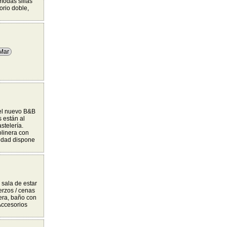
modas sillas
orio doble,
 Mar
 el nuevo B&B
s están al
stelería.
olinera con
iedad dispone
sala de estar
erzos / cenas
tera, baño con
Accesorios