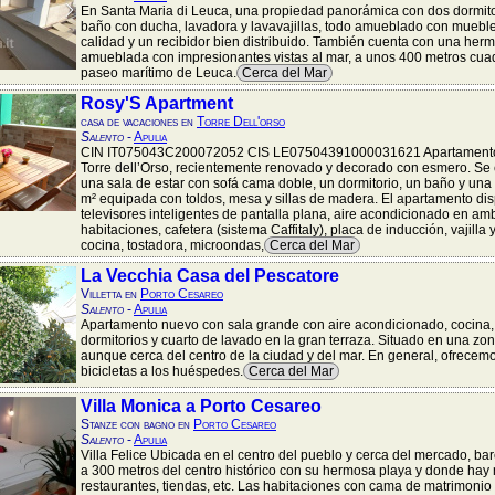
En Santa Maria di Leuca, una propiedad panorámica con dos dormitor
baño con ducha, lavadora y lavavajillas, todo amueblado con mueble
calidad y un recibidor bien distribuido. También cuenta con una her
amueblada con impresionantes vistas al mar, a unos 400 metros cua
paseo marítimo de Leuca.
Cerca del Mar
Rosy'S Apartment
casa de vacaciones en
Torre Dell'orso
Salento
-
Apulia
CIN IT075043C200072052 CIS LE07504391000031621 Apartamento
Torre dell’Orso, recientemente renovado y decorado con esmero. S
una sala de estar con sofá cama doble, un dormitorio, un baño y una
m² equipada con toldos, mesa y sillas de madera. El apartamento di
televisores inteligentes de pantalla plana, aire acondicionado en am
habitaciones, cafetera (sistema Caffitaly), placa de inducción, vajilla 
cocina, tostadora, microondas,
Cerca del Mar
La Vecchia Casa del Pescatore
Villetta en
Porto Cesareo
Salento
-
Apulia
Apartamento nuevo con sala grande con aire acondicionado, cocina,
dormitorios y cuarto de lavado en la gran terraza. Situado en una zon
aunque cerca del centro de la ciudad y del mar. En general, ofrecem
bicicletas a los huéspedes.
Cerca del Mar
Villa Monica a Porto Cesareo
Stanze con bagno en
Porto Cesareo
Salento
-
Apulia
Villa Felice Ubicada en el centro del pueblo y cerca del mercado, bar
a 300 metros del centro histórico con su hermosa playa y donde ha
restaurantes, tiendas, etc. Las habitaciones con cama de matrimonio y