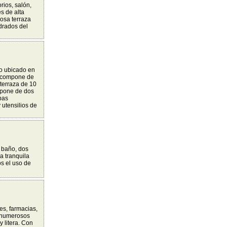
ios, salón,
s de alta
mosa terraza
drados del
 ubicado en
e compone de
 terraza de 10
spone de dos
bas
y utensilios de
 baño, dos
a tranquila
os el uso de
es, farmacias,
y numerosos
 litera. Con