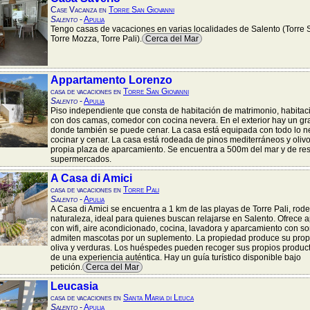
Case Vacanza en
Torre San Giovanni
Salento
-
Apulia
Tengo casas de vacaciones en varias localidades de Salento (Torre 
Torre Mozza, Torre Pali).
Cerca del Mar
Appartamento Lorenzo
casa de vacaciones en
Torre San Giovanni
Salento
-
Apulia
Piso independiente que consta de habitación de matrimonio, habita
con dos camas, comedor con cocina nevera. En el exterior hay un gr
donde también se puede cenar. La casa está equipada con todo lo n
cocinar y cenar. La casa está rodeada de pinos mediterráneos y olivo
propia plaza de aparcamiento. Se encuentra a 500m del mar y de res
supermercados.
A Casa di Amici
casa de vacaciones en
Torre Pali
Salento
-
Apulia
A Casa di Amici se encuentra a 1 km de las playas de Torre Pali, rod
naturaleza, ideal para quienes buscan relajarse en Salento. Ofrece 
con wifi, aire acondicionado, cocina, lavadora y aparcamiento con s
admiten mascotas por un suplemento. La propiedad produce su propi
oliva y verduras. Los huéspedes pueden recoger sus propios producto
de una experiencia auténtica. Hay un guía turístico disponible bajo
petición.
Cerca del Mar
Leucasia
casa de vacaciones en
Santa Maria di Leuca
Salento
-
Apulia