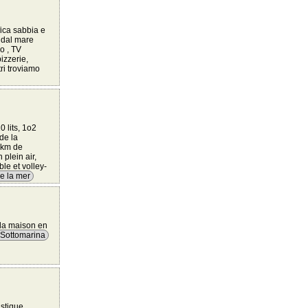
ica sabbia e
 dal mare
o , TV
izzerie,
tri troviamo
 lits, 1o2
de la
6 km de
plein air,
ble et volley-
e la mer
la maison en
 Sottomarina
istique