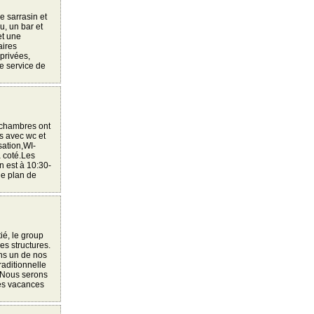
e sarrasin et
, un bar et
et une
aires
 privées,
e service de
s chambres ont
s avec wc et
sation,WI-
à coté.Les
in est à 10:30-
le plan de
ié, le group
es structures.
ans un de nos
raditionnelle
. Nous serons
res vacances