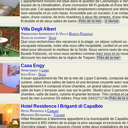
L'appartement Rossini est situé dans le quartier de Cannaregio à Veni
équipé de la climatisation, d'une connexion Wi-Fi gratuite et d'une tél
écran plat. Cet appartement meublé simplement comprend une kitch
lave-vaisselle et un coin repas. Accessible par un escalier, il se com
salon, d'une cuisine, de trois chambres à deux lits simples, d'une c
lit double et de deux salles de bains.
Près de la mer
à Venise
Villa Degli Alberi
Habitaciones Indipendenti In Villa à
Buseto Palizzolo
Sicilia da scoprire
-
Sicile
Que vous recherchiez des vacances à la plage, un séjour culturel ou
escapade relaxante, notre villa vous offre hospitalité, confort et un 
idéal pour découvrir le meilleur de la Sicile. Nous serons ravis de vou
Buseto Palizzolo, où vous vous sentirez comme chez vous et où nous
découvrir les merveilles de la région de Trapani.
Près de la mer
Casa Engy
Appartement à
Lipari
Isole Eolie
-
Sicile
A louer appartement de l'île de la mer de Lipari Canneto, composé d
cuisine, salon deux salles de bains et une terrasse couverte avec vue
Appartement A 4 composé d'une chambre, un grand séjour avec coin cu
salle de bain 2 terrasse avec vue sur le jardin. Studio pour 2 person
chambre, salle de bains, cuisine et grande terrasse. Très central et c
bord de mer à environ 50 mètres. Pour info 3342271736
Près de la 
Hotel Residence I Briganti di Capalbio
Hotel Residence à
Capalbio
Maremma Grossetana
-
Toscane
Hôtel Résidence à Maremma appartient à la municipalité de Capalbio
seulement à 800 mètres de la plage la plus sauvage et exclusive de l
(Dernière plage). Vous pouveze choisir entre deux installations de b