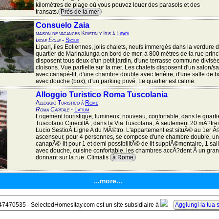
kilomètres de plage où vous pouvez louer des parasols et des
transats.
Près de la mer
Consuelo Zaia
maison de vacances Kristin y Iris à
Lipari
Isole Eolie
-
Sicile
Lipari, îles Eoliennes, jolis chalets, neufs immergés dans la verdure 
quartier de Marinalunga en bord de mer, à 800 mètres de la rue princi
disposent tous deux d'un petit jardin, d'une terrasse commune divisé
cloisons. Vue partielle sur la mer. Les chalets disposent d'un salon/s
avec canapé-lit, d'une chambre double avec fenêtre, d'une salle de 
avec douche (box), d'un parking privé. Le quartier est calme.
Alloggio Turistico Roma Tuscolania
Alloggio Turistico à
Rome
Roma Capitale
-
Latium
Logement touristique, lumineux, nouveau, confortable, dans le quartie
Tuscolano CinecittÃ , dans la Via Tuscolana, Ã seulement 20 mÃ?tres 
Lucio SestioÂ Ligne A du MÃ©tro. L'appartement est situÃ© au 1er 
ascenseur, pour 4 personnes, se compose d'une chambre double, un
canapÃ©-lit pour 1 et demi possibilitÃ© de lit supplÃ©mentaire, 1 sal
avec douche, cuisine confortable, les chambres accÃ?dent Ã un gra
donnant sur la rue. Climatis
à Rome
...more...
47470535 - SelectedHomesItay.com est un site subsidiaire à
Aggiungi la tua s