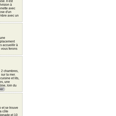
se. Il est
évision à
enette avec
pose d'un
hambre avec un
 une
emplacement
s accueillir à
 vous ferons
e 2 chambres,
 sur la mer.
isine et lits,
nes, une
alme, loin du
mer
 et se trouve
a côte
aignade et 10