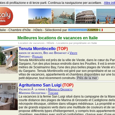
ies di profilazione e di terze parti. Continua la navigazione per accettare.
Altre in
talie - Chambre d'hôte - Hôtels - Sélectionné par
Meilleures locations de vacances en Italie
Location de vacances - Hôtels - Locations par propriétaire en Italie
Tenuta Montincello
(TOP)
maison de vacances, Bed and Breakfast à
Vieste
Gargano
-
Pouilles
Tenuta Montincello est près de la ville de Vieste, dans le cœur du Par
Gargano, l'un des plus beaux endroits dans les Pouilles. Il est à envi
mètres de Scialmarino Bay, l'une des plus belles plages de Vieste et 
du Gargano. Tenuta Montincello est géré par son propriétaire et se 
villas de vacances, appartements et chambres disponibles sur une bas
petit déjeuner, tout récemment construits.
Près de la mer
Agriturismo San Luigi
(TOP)
Vacances Ã la ferme à
Marina di Grosseto
Maremma Grossetana
-
Toscane
La vacances à la ferme San Luigi situé dans la campagne de la Ma
courte distance des plages de Marina di Grosseto et Castiglione dell
nécropole étrusque, célèbre dans villages médiévaux. La propriété e
par de grands espaces verts dans une multitude de couleurs et de sen
propose différents types d'hébergement, y compris trois appartements
chambres, meublées avec goût et confortables, chaque avec d'une e