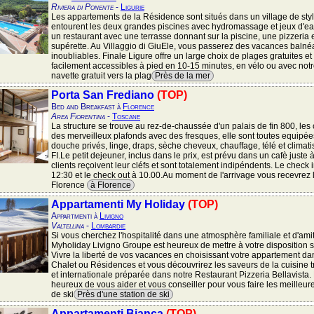
Riviera di Ponente
-
Ligurie
Les appartements de la Résidence sont situés dans un village de styl
entourent les deux grandes piscines avec hydromassage et jeux d'eau
un restaurant avec une terrasse donnant sur la piscine, une pizzeria 
supérette. Au Villaggio di GiuEle, vous passerez des vacances balné
inoubliables. Finale Ligure offre un large choix de plages gratuites et
facilement accessibles à pied en 10-15 minutes, en vélo ou avec notr
navette gratuit vers la plag
Près de la mer
Porta San Frediano
(TOP)
Bed and Breakfast à
Florence
Area Fiorentina
-
Toscane
La structure se trouve au rez-de-chaussée d'un palais de fin 800, le
des merveilleux plafonds avec des fresques, elle sont toutes equipée
douche privés, linge, draps, sèche cheveux, chauffage, télé et climati
FI.Le petit dejeuner, inclus dans le prix, est prévu dans un cafè juste 
clients reçoivent leur cléfs et sont totalement indipéndents. Le check 
12:30 et le check out à 10.00.Au moment de l'arrivage vous recevrez 
Florence
à Florence
Appartamenti My Holiday
(TOP)
Appartmenti à
Livigno
Valtellina
-
Lombardie
Si vous cherchez l'hospitalité dans une atmosphère familiale et d'amit
Myholiday Livigno Groupe est heureux de mettre à votre disposition s
Vivre la liberté de vos vacances en choisissant votre appartement d
Chalet ou Résidences et vous découvrirez les saveurs de la cuisine t
et internationale préparée dans notre Restaurant Pizzeria Bellavista
heureux de vous aider et vous conseiller pour vous faire les meilleu
de ski
Près d'une station de ski
Appartamenti Bianca
(TOP)