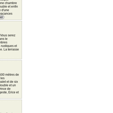
'une chambre
ouble et enfin
e d'une
 vacances
mer
!Vous serez
ans le
ambres
rustiques et
le. La terrasse
 500 mètres de
 les
alet et de six
double et un
vince de
este, Erice et