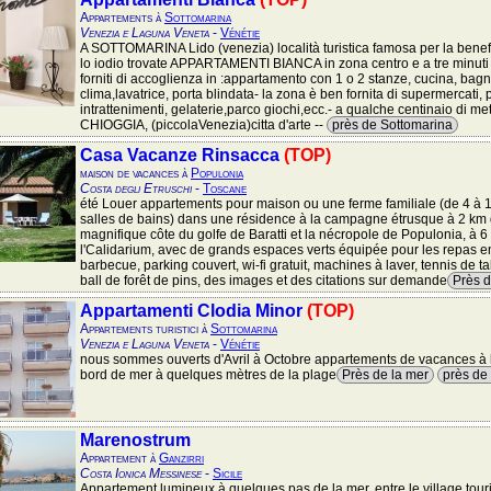
Appartements à
Sottomarina
Venezia e Laguna Veneta
-
Vénétie
A SOTTOMARINA Lido (venezia) località turistica famosa per la benef
lo iodio trovate APPARTAMENTI BIANCA in zona centro e a tre minuti
forniti di accoglienza in :appartamento con 1 o 2 stanze, cucina, bagn
clima,lavatrice, porta blindata- la zona è ben fornita di supermercati, p
intrattenimenti, gelaterie,parco giochi,ecc.- a qualche centinaio di me
CHIOGGIA, (piccolaVenezia)citta d'arte --
près de Sottomarina
Casa Vacanze Rinsacca
(TOP)
maison de vacances à
Populonia
Costa degli Etruschi
-
Toscane
été Louer appartements pour maison ou une ferme familiale (de 4 à 10
salles de bains) dans une résidence à la campagne étrusque à 2 km 
magnifique côte du golfe de Baratti et la nécropole de Populonia, à 
l'Calidarium, avec de grands espaces verts équipée pour les repas en 
barbecue, parking couvert, wi-fi gratuit, machines à laver, tennis de ta
ball de forêt de pins, des images et des citations sur demande
Près d
Appartamenti Clodia Minor
(TOP)
Appartements turistici à
Sottomarina
Venezia e Laguna Veneta
-
Vénétie
nous sommes ouverts d'Avril à Octobre appartements de vacances à 
bord de mer à quelques mètres de la plage
Près de la mer
près de
Marenostrum
Appartement à
Ganzirri
Costa Ionica Messinese
-
Sicile
Appartement lumineux à quelques pas de la mer, entre le village tour