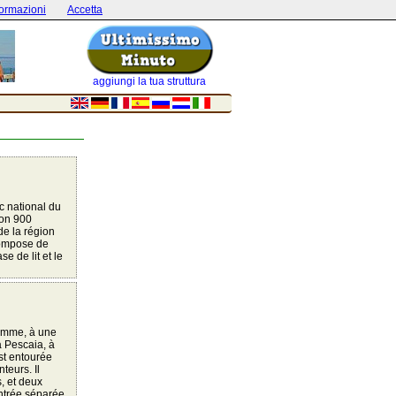
formazioni
Accetta
aggiungi la tua struttura
c national du
ron 900
de la région
compose de
e de lit et le
remme, à une
a Pescaia, à
st entourée
teurs. Il
, et deux
ntrée séparée