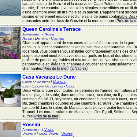
caractéristique de Ganzirri et la réserve de Capo Peloro, composé d
double, d'une chambre avec deux lits simples convertibles en un lit d
d'une chambre avec un lit simple et un balcon. L'appartement dispos
cuisine entièrement équipée et d'une salle de bains confortable.Des
reposantes entre les lacs de Ganzirri et la mer Ionienne.
Près de la 
Queen Carolina’s Terrace
Appartement à
Naples
Napoli e Dintorni
-
Campanie
Charmant appartement de vacances climatisé à deux pas de la gare 
dans un joli petit appartement avec plusieurs vues panoramiques ! D
logement, vous pourrez vous installer confortablement dans des ch
soigneusement meublées avec des parquets en bois et des éléments 
profiter de pauses agréables et relaxantes lors de vos visites de la vil
panoramique et l'élégante chambre à coucher sont particulièrement
charmantes
Près de la mer
à Naples
Casa Vacanza Le Dune
maison de vacances à
Marsala
Costa Siciliana Occidentale
-
Sicile
Deux villas à louer pour toutes les périodes de l'année, sont situés à
la mer, plage de sable, dans une résidence, au calme, où il y a toutes
commodités, Wi-Fi, bicyclettes, air conditionné, machine à laver, un ch
lits, deux chambres doubles et une chambre, et l'autre une chambre 
canapé-lit dans le salon, de Marsala, vous pouvez visiter toute la pro
Trapani. Les marais salants de Marsala, les îles Egadi, Sélinonte, Ség
autres
Près de la mer
Rossini
Appartement à
Venise
Venezia e Laguna Veneta
-
Vénétie