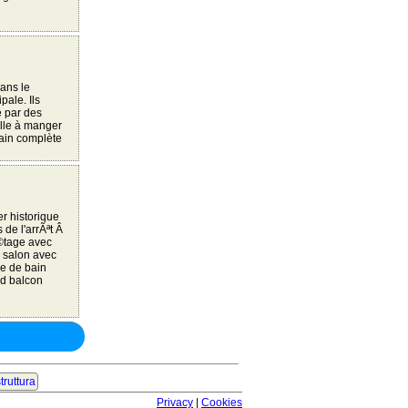
dans le
pale. Ils
e par des
alle à manger
bain complète
r historique
de l'arrÃªt Â
Ã©tage avec
 salon avec
le de bain
nd balcon
truttura
Privacy
|
Cookies