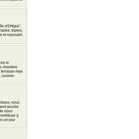
e d'Ortigia",
ples, triples,
me et reposant
ssi le
une chambre
, terrasse max
 cuisine-
arbara, nous
ément ancrée
 de nous
contribuer à
us un jour