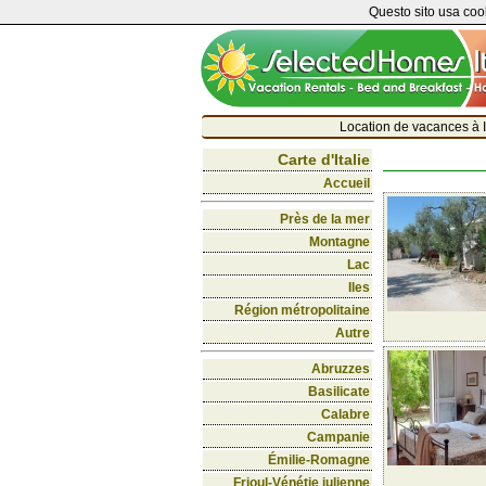
Questo sito usa cook
Location de vacances à I
Carte d'Italie
Accueil
Près de la mer
Montagne
Lac
Iles
Région métropolitaine
Autre
Abruzzes
Basilicate
Calabre
Campanie
Émilie-Romagne
Frioul-Vénétie julienne