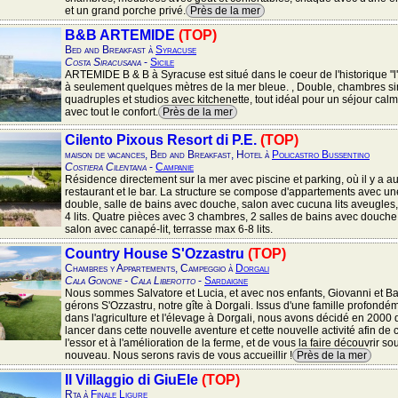
et un grand porche privé.
Près de la mer
B&B ARTEMIDE
(TOP)
Bed and Breakfast à
Syracuse
Costa Siracusana
-
Sicile
ARTEMIDE B & B à Syracuse est situé dans le coeur de l'historique "l'îl
à seulement quelques mètres de la mer bleue. , Double, chambres sim
quadruples et studios avec kitchenette, tout idéal pour un séjour cal
avec tout le confort.
Près de la mer
Cilento Pixous Resort di P.E.
(TOP)
maison de vacances, Bed and Breakfast, Hotel à
Policastro Bussentino
Costiera Cilentana
-
Campanie
Résidence directement sur la mer avec piscine et parking, où il y a au
restaurant et le bar. La structure se compose d'appartements avec 
double, salle de bains avec douche, salon avec cucuna lits aveugles
4 lits. Quatre pièces avec 3 chambres, 2 salles de bains avec douche,
salon avec canapé-lit, terrasse max 6-8 lits.
Country House S'Ozzastru
(TOP)
Chambres y Appartements, Campeggio à
Dorgali
Cala Gonone - Cala Liberotto
-
Sardaigne
Nous sommes Salvatore et Lucia, et avec nos enfants, Giovanni et B
gérons S'Ozzastru, notre gîte à Dorgali. Issus d'une famille profond
dans l'agriculture et l'élevage à Dorgali, nous avons décidé en 2000
lancer dans cette nouvelle aventure et cette nouvelle activité afin de 
l'essor et à l'amélioration de la ferme, et de vous la faire découvrir so
nouveau. Nous serons ravis de vous accueillir !
Près de la mer
Il Villaggio di GiuEle
(TOP)
Rta à
Finale Ligure