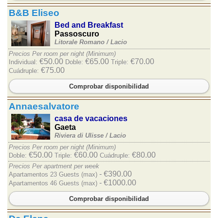
B&B Eliseo
Bed and Breakfast
Passoscuro
Litorale Romano /
Lacio
Precios Per room per night (Minimum)
€50.00
€65.00
€70.00
Individual:
Doble:
Triple:
€75.00
Cuádruple:
Comprobar disponibilidad
Annaesalvatore
casa de vacaciones
Gaeta
Riviera di Ulisse /
Lacio
Precios Per room per night (Minimum)
€50.00
€60.00
€80.00
Doble:
Triple:
Cuádruple:
Precios Per apartment per week
- €390.00
Apartamentos 23 Guests (max)
- €1000.00
Apartamentos 46 Guests (max)
Comprobar disponibilidad