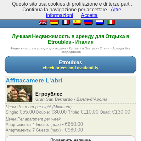
Questo sito usa cookies di profilazione e di terze parti.
Continua la navigazione per accettare.
Altre
informazioni
Accetta
Лучшая Недвижимость в аренду для Отдыха в
Etroubles - Италия
Недвижимость в аренду для отдыха - Кровать и Завтрак - Отели - Аренда без
Посредников
Etroubles
check prices and availability
Affittacamere L'abri
Етроублес
Gran San Bernardo /
Валле-д’Аоста
Цены Per room per night (Minimum)
€55.00
€80.00
€110.00
€130.00
Single:
Double:
Triple:
Quad:
Цены Per apartment per week
- €650.00
Апартаменты 4 Guests (max)
- €980.00
Апартаменты 7 Guests (max)
Проверить наличие