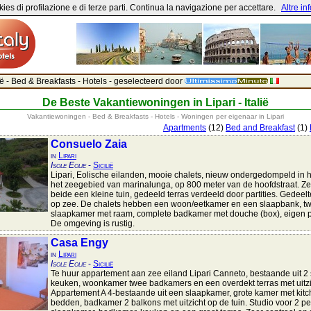
ies di profilazione e di terze parti. Continua la navigazione per accettare.
Altre in
ë - Bed & Breakfasts - Hotels - geselecteerd door
De Beste Vakantiewoningen in Lipari - Italië
Vakantiewoningen - Bed & Breakfasts - Hotels - Woningen per eigenaar in Lipari
Apartments
(12)
Bed and Breakfast
(1)
Consuelo Zaia
in
Lipari
Isole Eolie
-
Sicilië
Lipari, Eolische eilanden, mooie chalets, nieuw ondergedompeld in h
het zeegebied van marinalunga, op 800 meter van de hoofdstraat. Z
beide een kleine tuin, gedeeld terras verdeeld door partities. Gedeeltel
op zee. De chalets hebben een woon/eetkamer en een slaapbank, 
slaapkamer met raam, complete badkamer met douche (box), eigen p
De omgeving is rustig.
Casa Engy
in
Lipari
Isole Eolie
-
Sicilië
Te huur appartement aan zee eiland Lipari Canneto, bestaande uit 2
keuken, woonkamer twee badkamers en een overdekt terras met uitzi
Appartement A 4-bestaande uit een slaapkamer, grote kamer met kitc
bedden, badkamer 2 balkons met uitzicht op de tuin. Studio voor 2 p