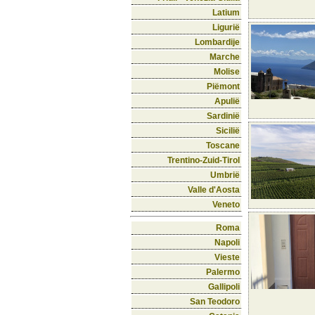
Latium
Ligurië
Lombardije
Marche
Molise
Piëmont
Apulië
Sardinië
Sicilië
Toscane
Trentino-Zuid-Tirol
Umbrië
Valle d'Aosta
Veneto
Roma
Napoli
Vieste
Palermo
Gallipoli
San Teodoro