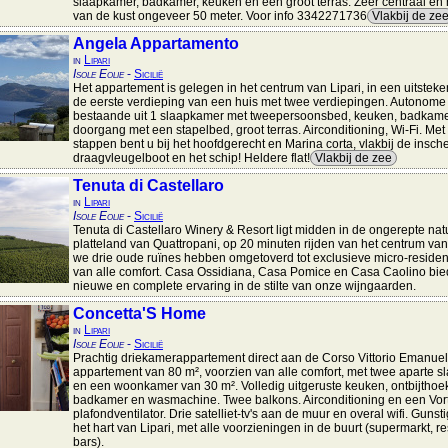
slaapkamer, badkamer, keuken en een groot terras. Zeer centraal en 
van de kust ongeveer 50 meter. Voor info 3342271736
Vlakbij de ze
Angela Appartamento
in
Lipari
Isole Eolie
-
Sicilië
Het appartement is gelegen in het centrum van Lipari, in een uitsteke
de eerste verdieping van een huis met twee verdiepingen. Autonome
bestaande uit 1 slaapkamer met tweepersoonsbed, keuken, badkame
doorgang met een stapelbed, groot terras. Airconditioning, Wi-Fi. Me
stappen bent u bij het hoofdgerecht en Marina corta, vlakbij de insch
draagvleugelboot en het schip! Heldere flat!
Vlakbij de zee
Tenuta di Castellaro
in
Lipari
Isole Eolie
-
Sicilië
Tenuta di Castellaro Winery & Resort ligt midden in de ongerepte nat
platteland van Quattropani, op 20 minuten rijden van het centrum van
we drie oude ruïnes hebben omgetoverd tot exclusieve micro-residen
van alle comfort. Casa Ossidiana, Casa Pomice en Casa Caolino bi
nieuwe en complete ervaring in de stilte van onze wijngaarden.
Concetta'S Home
in
Lipari
Isole Eolie
-
Sicilië
Prachtig driekamerappartement direct aan de Corso Vittorio Emanuel
appartement van 80 m², voorzien van alle comfort, met twee aparte 
en een woonkamer van 30 m². Volledig uitgeruste keuken, ontbijthoe
badkamer en wasmachine. Twee balkons. Airconditioning en een Vor
plafondventilator. Drie satelliet-tv's aan de muur en overal wifi. Gunst
het hart van Lipari, met alle voorzieningen in de buurt (supermarkt, re
bars).