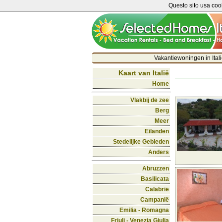
Questo sito usa cook
Vakantiewoningen in Itali
Kaart van Italië
Home
Vlakbij de zee
Berg
Meer
Eilanden
Stedelijke Gebieden
Anders
Abruzzen
Basilicata
Calabrië
Campanië
Emilia - Romagna
Friuli - Venezia Giulia