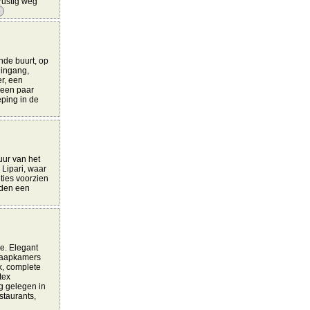
rustig weg
e
nde buurt, op
 ingang,
r, een
t een paar
eping in de
uur van het
 Lipari, waar
ties voorzien
eden een
e. Elegant
slaapkamers
k, complete
tex
ig gelegen in
staurants,