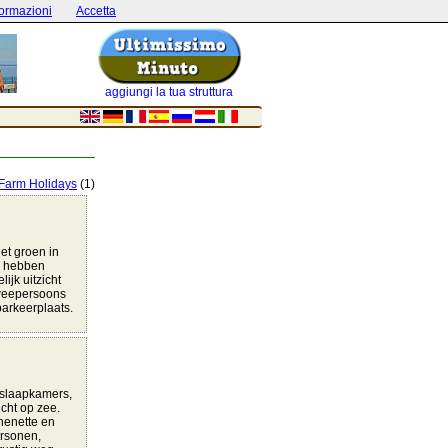
formazioni
Accetta
aggiungi la tua struttura
Farm Holidays
(1)
et groen in
e hebben
ijk uitzicht
tweepersoons
arkeerplaats.
 slaapkamers,
cht op zee.
henette en
ersonen,