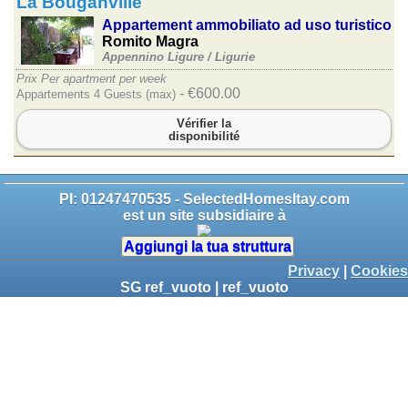
La Bouganville
Appartement ammobiliato ad uso turistico
Romito Magra
Appennino Ligure /
Ligurie
Prix Per apartment per week
- €600.00
Appartements 4 Guests (max)
Vérifier la
disponibilité
PI: 01247470535 - SelectedHomesItay.com
est un site subsidiaire à
Aggiungi la tua struttura
Privacy
|
Cookies
SG ref_vuoto | ref_vuoto