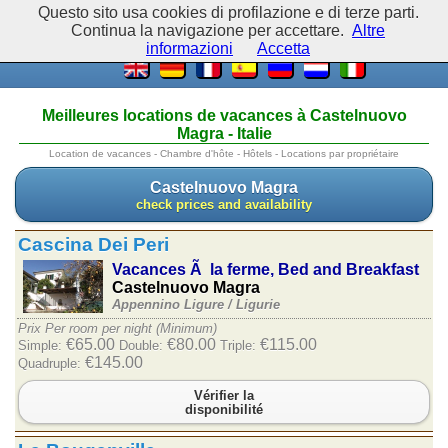
Questo sito usa cookies di profilazione e di terze parti.
Continua la navigazione per accettare.
Altre
informazioni
Accetta
Meilleures locations de vacances à Castelnuovo
Magra - Italie
Location de vacances - Chambre d'hôte - Hôtels - Locations par propriétaire
Castelnuovo Magra
check prices and availability
Cascina Dei Peri
Vacances Ã la ferme, Bed and Breakfast
Castelnuovo Magra
Appennino Ligure /
Ligurie
Prix Per room per night (Minimum)
€65.00
€80.00
€115.00
Simple:
Double:
Triple:
€145.00
Quadruple:
Vérifier la
disponibilité