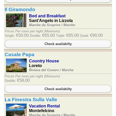
Il Giramondo
Bed and Breakfast
Sant'Angelo in Lizzola
Marche da Scoprire /
Marche
Prices Per room per night (Minimum)
€50.00
€65.00
€85.00
€90.00
Single:
Double:
Triple:
Quad:
Check availabilty
Casale Papa
Country House
Loreto
Riviera del Conero /
Marche
Prices Per room per night (Minimum)
€58.00
Double:
Check availabilty
La Finestra Sulla Valle
Vacation Rental
Montefelcino
Marche da Scoprire /
Marche