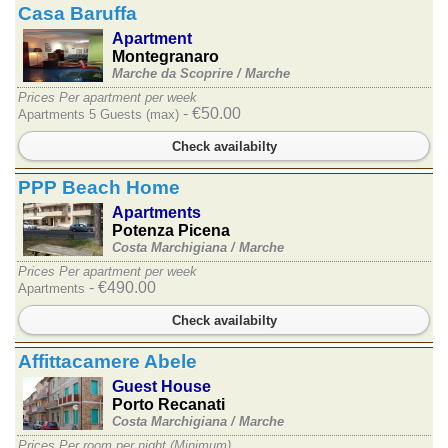
Casa Baruffa
Apartment
Montegranaro
Marche da Scoprire /
Marche
Prices Per apartment per week
- €50.00
Apartments 5 Guests (max)
Check availabilty
PPP Beach Home
Apartments
Potenza Picena
Costa Marchigiana /
Marche
Prices Per apartment per week
- €490.00
Apartments
Check availabilty
Affittacamere Abele
Guest House
Porto Recanati
Costa Marchigiana /
Marche
Prices Per room per night (Minimum)