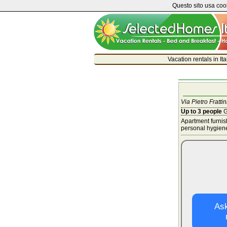
Questo sito usa cook
Vacation rentals in It
Via Pietro Frattin
Up to 3 people
G
Apartment furnis
personal hygiene
Ask