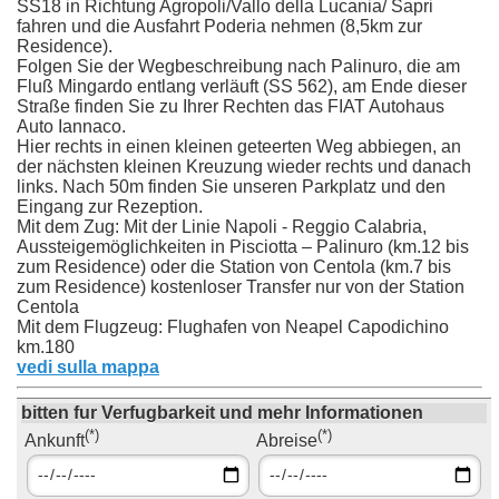
SS18 in Richtung Agropoli/Vallo della Lucania/ Sapri
fahren und die Ausfahrt Poderia nehmen (8,5km zur
Residence).
Folgen Sie der Wegbeschreibung nach Palinuro, die am
Fluß Mingardo entlang verläuft (SS 562), am Ende dieser
Straße finden Sie zu Ihrer Rechten das FIAT Autohaus
Auto Iannaco.
Hier rechts in einen kleinen geteerten Weg abbiegen, an
der nächsten kleinen Kreuzung wieder rechts und danach
links. Nach 50m finden Sie unseren Parkplatz und den
Eingang zur Rezeption.
Mit dem Zug: Mit der Linie Napoli - Reggio Calabria,
Aussteigemöglichkeiten in Pisciotta – Palinuro (km.12 bis
zum Residence) oder die Station von Centola (km.7 bis
zum Residence) kostenloser Transfer nur von der Station
Centola
Mit dem Flugzeug: Flughafen von Neapel Capodichino
km.180
vedi sulla mappa
bitten fur Verfugbarkeit und mehr Informationen
(*)
(*)
Ankunft
Abreise