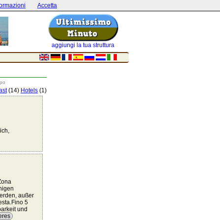
formazioni
Accetta
aggiungi la tua struttura
apo
ast
(14)
Hotels
(1)
ich,
.Zona
enigen
werden, außer
esta.Fino 5
arkeit und
eres