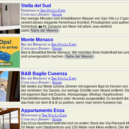
Stella del Sud
Ferienhaus in
San Vito Lo Capo
Costa dello Zingaro
-
Sizilien
Nur wenige Minuten vom kristallklaren Wasser von San Vito Lo Capo 
vereint dieses elegante Ferienhaus Komfort, Privatsphäre und authe
Schönheit. 🏡 Ihr Zuhause am Meer mit allem, was wirklich
zählt:
Nahe der Meeres
Monte Monaco
Bed and Breakfast in
San Vito Lo Capo
Costa dello Zingaro
-
Sizilien
Bed & Breakfast Monte Monaco. Wir möchten Ihren Aufenthalt bei uns
und unvergesslich machen.
Nahe der Meeres
B&B Baglio Cusenza
Bed and Breakfast in
San Vito Lo Capo
Costa dello Zingaro
-
Sizilien
Wir bieten zur Miete schöne Zimmer mit eigenem Bad im Herzen von 
der zentralen Via Savoia, nur wenige Schritte vom Strand entfernt. D
mit eigenem Bad mit Dusche, Klimaanlage, Minibar, Haartrockner,
Flachbildfernseher, Balkon oder Veranda ausgestattet. Es besteht die
das Auto vor dem B & B zu parken, wenn man einen Ausweis hat.
Appartamento Enza
Wohnungen in
San Vito Lo Capo
Costa dello Zingaro
-
Sizilien
Das Enza Apartment befindet sich im ersten Stock der Via Piersanti Ma
50 Meter vom Stadtzentrum und 150 Meter vom Meer entfernt. Die 