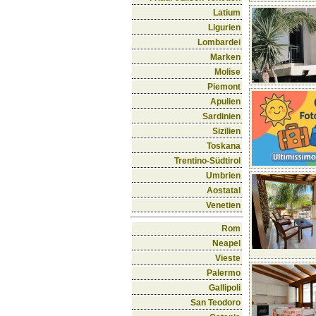
Latium
Ligurien
Lombardei
Marken
Molise
Piemont
Apulien
Sardinien
Sizilien
Toskana
Trentino-Südtirol
Umbrien
Aostatal
Venetien
Rom
Neapel
Vieste
Palermo
Gallipoli
San Teodoro