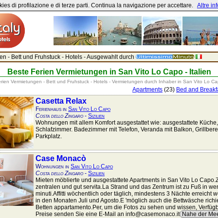
ies di profilazione e di terze parti. Continua la navigazione per accettare.
Altre in
ien - Bett und Fruhstuck - Hotels - Ausgewahlt durch
Beste Ferien Vermietungen in San Vito Lo Capo - Italien
rien Vermietungen - Bett und Fruhstuck - Hotels - Vermietungen durch Inhaber in San Vito Lo C
Apartments
(23)
Bed and Breakf
Casetta Relax
Ferienhaus in
San Vito Lo Capo
Costa dello Zingaro
-
Sizilien
Wohnungen mit allem Komfort ausgestattet wie: ausgestattete Küche,
Schlafzimmer. Badezimmer mit Telefon, Veranda mit Balkon, Grillbere
Parkplatz.
Case Monacò
Wohnungen in
San Vito Lo Capo
Costa dello Zingaro
-
Sizilien
Mieten möblierte und ausgestattete Apartments in San Vito Lo Capo
zentralen und gut servita.La Strand und das Zentrum ist zu Fuß in w
minuti.Affitti wöchentlich oder täglich, mindestens 3 Nächte erreicht 
in den Monaten Juli und Agosto.E 'möglich auch die Bettwäsche richi
Betten appartamento.Per, um die Fotos zu sehen und wissen, Verfügb
Preise senden Sie eine E-Mail an info@casemonaco.it
Nahe der Me