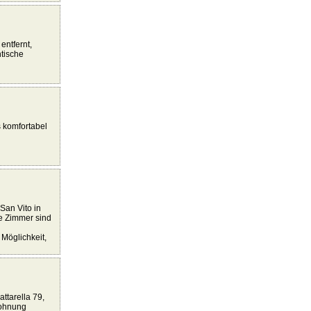
entfernt,
ntische
 komfortabel
San Vito in
ie Zimmer sind
 Möglichkeit,
ttarella 79,
Wohnung