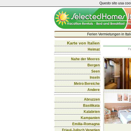
Questo sito usa cook
Ferien Vermietungen in Ital
Karte von Italien
Heimat
Fe
Nahe der Meeres
Bergen
Seen
Inseln
Metro Bereiche
Andere
Abruzzen
Basilikata
Kalabrien
Kampanien
Emilia-Romagna
Friaul-Julisch Venetien